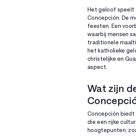
Het geloof speelt 
Concepción. De mee
feesten. Een voorb
waarbij mensen s
traditionele maalt
het katholieke gel
christelijke en G
aspect.
Wat zijn d
Concepci
Concepción biedt 
die een rijke cult
hoogtepunten, zoa