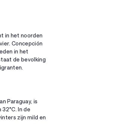
t in het noorden
ivier. Concepción
eden in het
staat de bevolking
igranten.
an Paraguay, is
 32°C. In de
nters zijn mild en