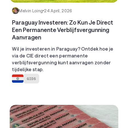
vol vrijheid en nieuwe mogelijkheden.
staan altijd aan jouw zijde.
Melvin Loing
24 April, 2026
Paraguay Investeren: Zo Kun Je Direct
Een Permanente Verblijfsvergunning
Aanvragen
Wil je investeren in Paraguay? Ontdek hoe je
via de CIE direct een permanente
verblijfsvergunning kunt aanvragen zonder
tijdelijke stap.
GIDS