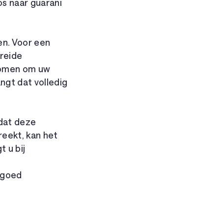
s naar guarani
en. Voor een
breide
enomen om uw
ngt dat volledig
dat deze
reekt, kan het
 u bij
 goed