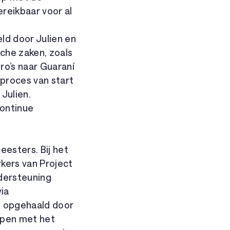
bereikbaar voor al
eld door Julien en
sche zaken, zoals
ro’s naar Guaraní
 proces van start
 Julien.
continue
eesters. Bij het
rkers van Project
ndersteuning
via
ld opgehaald door
olpen met het