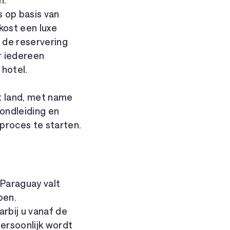
n.
 op basis van
kost een luxe
 de reservering
r iedereen
 hotel.
et land, met name
rondleiding en
proces te starten.
 Paraguay valt
ben.
rbij u vanaf de
persoonlijk wordt