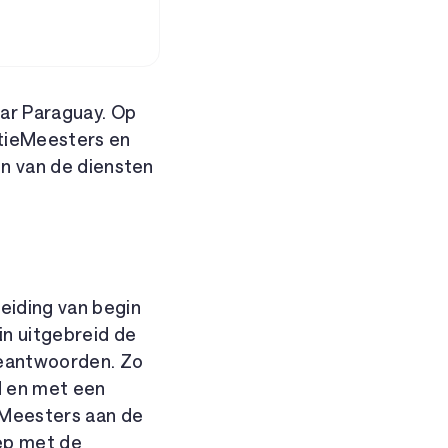
aar Paraguay. Op
atieMeesters en
ten van de diensten
eiding van begin
in uitgebreid de
beantwoorden. Zo
d en met een
eMeesters aan de
oep met de