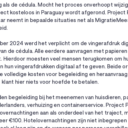
g als de cédula. Mocht het proces onverhoopt wijzig
ject kosteloos in Paraguay wordt afgerond. Project
ar neemt in bepaalde situaties net als MigratieMee
eid.
ber 2024 werd het verplicht om de vingerafdruk dig
 van de cédula. Alle eerdere aanvragen met papieren
. Hierdoor moesten veel mensen terugkomen om h
n hun vingerafdrukken digitaal af te geven. Beide o
de volledige kosten voor begeleiding en heraanvraag
 klant hier niets voor hoefde te betalen.
den begeleiding bij het meenemen van huisdieren, pa
erlanders, verhuizing en containerservice. Project 
lovernachtingen aan als onderdeel van het traject,
er €100. Hotelovernachtingen zijn niet inbegrepen 