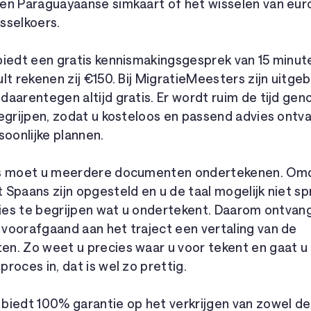
en Paraguayaanse simkaart of het wisselen van euro
sselkoers.
biedt een gratis kennismakingsgesprek van 15 minut
lt rekenen zij €150. Bij MigratieMeesters zijn uitge
daarentegen altijd gratis. Er wordt ruim de tijd g
egrijpen, zodat u kosteloos en passend advies ontva
soonlijke plannen.
es moet u meerdere documenten ondertekenen. Om
Spaans zijn opgesteld en u de taal mogelijk niet sp
cies te begrijpen wat u ondertekent. Daarom ontvangt
voorafgaand aan het traject een vertaling van de
n. Zo weet u precies waar u voor tekent en gaat u
roces in, dat is wel zo prettig.
biedt 100% garantie op het verkrijgen van zowel de