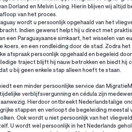
van Dorland en Melvin Loing. Hierin blijven wij altijd 
afloop van het proces.
raguay wordt u persoonlijk opgehaald van het vliegv
ebracht. Indien gewenst helpt hij u direct met prakti
an een Paraguayaanse simkaart, het wisselen van eu
 koers, en een rondleiding door de stad. Zodra het
elke afspraak persoonlijk opgehaald en begeleid door
edige traject blijft hij nauw betrokken en biedt hij 
at u bij geen enkele stap alleen hoeft te staan.
iedt een minder persoonlijke service dan MigratieM
ijdelijke verblijfsvergunning en cédula zijn medewe
t aanwezig. Hierdoor ontbreekt Nederlandstalige o
grijke stappen en verloopt de begeleiding meestal 
lken. Ook wordt u niet persoonlijk van het vliegve
elf. U wordt wel persoonlijk in het Nederlands geh