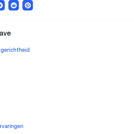
ave
tgerichtheid
rvaringen