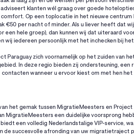
ak al laag zijn en de wensen per persoon verschille
adviseert klanten wél graag over goede hotelopties
 comfort. Op een toplocatie in het nieuwe centrum 
€50 per nacht of minder. Als u liever heeft dat wij
r een hele groep), dan kunnen wij dat uiteraard voo
n wij iedereen persoonlijk met het inchecken bij het
ject Paraguay zich voornamelijk op het zuiden van h
 gebied. In deze regio bieden zij ondersteuning, een 
e contacten wanneer u ervoor kiest om met hen het 
n van het gemak tussen MigratieMeesters en Project
 van MigratieMeesters een duidelijke voorsprong heb
iedt een volledig Nederlandstalige VIP-service, waa
n de succesvolle afronding van uw migratietraject 