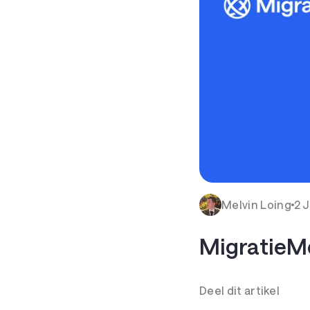
Melvin Loing
2 J
MigratieMe
Deel dit artikel