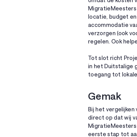
omdat de kosten va
MigratieMeesters 
locatie, budget en
accommodatie vaak 
verzorgen (ook voo
regelen. Ook helpe
Tot slot richt Pro
in het Duitstalige
toegang tot lokal
Gemak
Bij het vergelijke
direct op dat wij
MigratieMeesters b
eerste stap tot aa