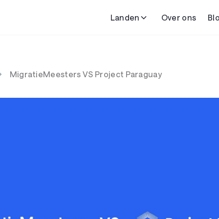
Landen
Over ons
Bl
MigratieMeesters VS Project Paraguay