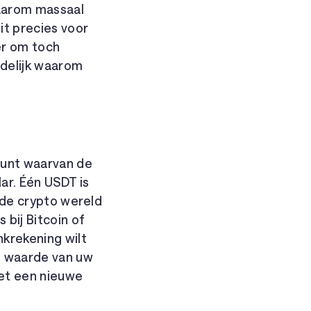
daarom massaal
it precies voor
er om toch
idelijk waarom
munt waarvan de
ar. Één USDT is
n de crypto wereld
bij Bitcoin of
krekening wilt
de waarde van uw
met een nieuwe