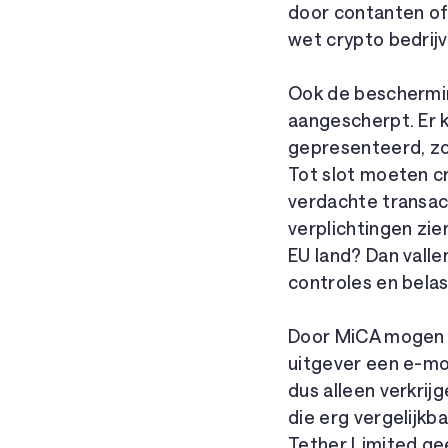
door contanten of 
wet crypto bedrijv
Ook de beschermin
aangescherpt. Er
gepresenteerd, zod
Tot slot moeten c
verdachte transac
verplichtingen zie
EU land? Dan vall
controles en belas
Door MiCA mogen s
uitgever een e-mon
dus alleen verkrij
die erg vergelijkb
Tether Limited g