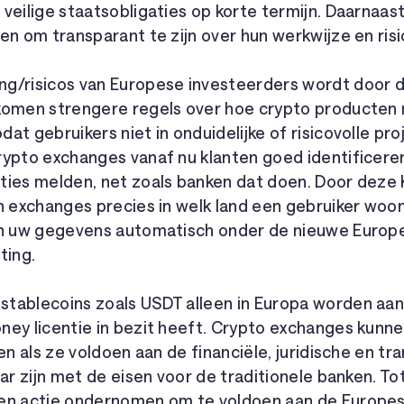
veilige staatsobligaties op korte termijn. Daarnaas
en om transparant te zijn over hun werkwijze en ris
g/risicos van Europese investeerders wordt door 
 komen strengere regels over hoe crypto producte
at gebruikers niet in onduidelijke of risicovolle pr
rypto exchanges vanaf nu klanten goed identificere
ties melden, net zoals banken dat doen. Door deze
n exchanges precies in welk land een gebruiker woon
en uw gegevens automatisch onder de nieuwe Europe
ting.
tablecoins zoals USDT alleen in Europa worden aa
ey licentie in bezit heeft. Crypto exchanges kunne
gen als ze voldoen aan de financiële, juridische en tr
aar zijn met de eisen voor de traditionele banken. To
een actie ondernomen om te voldoen aan de Europe