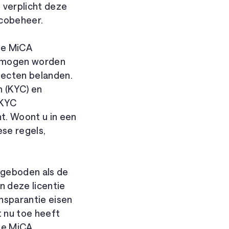
t verplicht deze
icobeheer.
de MiCA
n mogen worden
ojecten belanden.
n (KYC) en
 KYC
t. Woont u in een
se regels,
ngeboden als de
n deze licentie
ansparantie eisen
t nu toe heeft
se MiCA