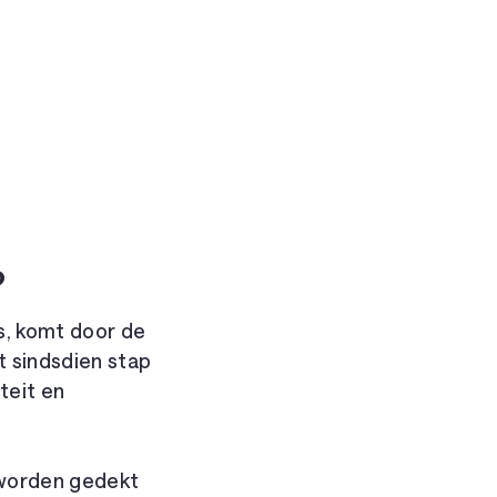
?
s, komt door de
t sindsdien stap
teit en
 worden gedekt