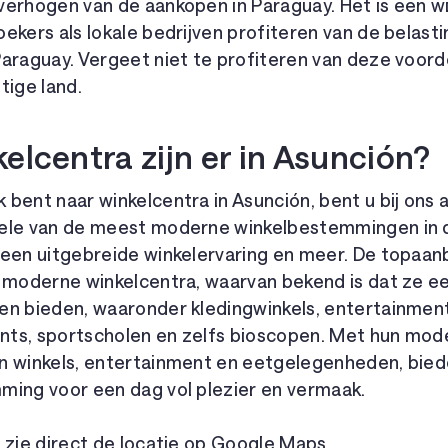
verhogen van de aankopen in Paraguay. Het is een wi
ekers als lokale bedrijven profiteren van de belasti
araguay. Vergeet niet te profiteren van deze voord
htige land.
elcentra zijn er in Asunción?
bent naar winkelcentra in Asunción, bent u bij ons a
ele van de meest moderne winkelbestemmingen in d
 een uitgebreide winkelervaring en meer. De topaa
e moderne winkelcentra, waarvan bekend is dat ze e
en bieden, waaronder kledingwinkels, entertainmentf
ants, sportscholen en zelfs bioscopen. Met hun mode
n winkels, entertainment en eetgelegenheden, bie
ming voor een dag vol plezier en vermaak.
 zie direct de locatie op Google Maps.