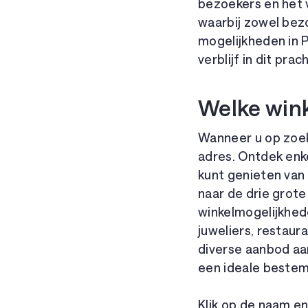
bezoekers en het 
waarbij zowel bezo
mogelijkheden in P
verblijf in dit prac
Welke wink
Wanneer u op zoek 
adres. Ontdek enk
kunt genieten van
naar de drie grot
winkelmogelijkhed
juweliers, restaur
diverse aanbod aa
een ideale bestem
Klik op de naam en