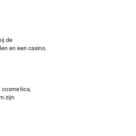
ij de
den en een casino,
, cosmetica,
m zijn