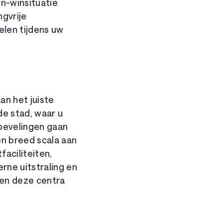
n-winsituatie
ngvrije
elen tijdens uw
an het juiste
e stad, waar u
nbevelingen gaan
en breed scala aan
aciliteiten,
rne uitstraling en
den deze centra