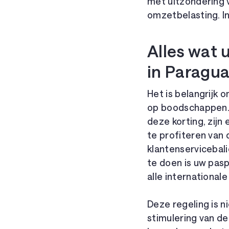
met uitzondering v
omzetbelasting. In
Alles wat 
in Paragu
Het is belangrijk 
op boodschappen. 
deze korting, zijn
te profiteren van 
klantenservicebali
te doen is uw pas
alle international
Deze regeling is n
stimulering van d