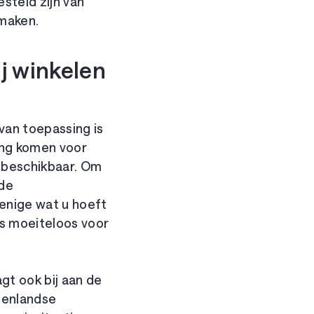
steld zijn van
 maken.
j winkelen
 van toepassing is
ing komen voor
n beschikbaar. Om
 de
 enige wat u hoeft
is moeiteloos voor
agt ook bij aan de
tenlandse