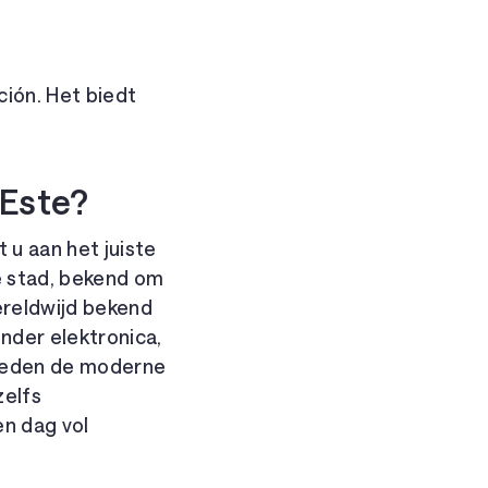
ción. Het biedt
 Este?
 u aan het juiste
e stad, bekend om
ereldwijd bekend
nder elektronica,
 bieden de moderne
zelfs
en dag vol