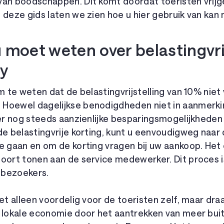
an boodschappen. Dit komt doordat toeristen vrijge
 deze gids laten we zien hoe u hier gebruik van kan
u moet weten over belastingvri
ay
om te weten dat de belastingvrijstelling van 10% niet
Hoewel dagelijkse benodigdheden niet in aanmerk
 er nog steeds aanzienlijke besparingsmogelijkhede
de belastingvrije korting, kunt u eenvoudigweg naar
e gaan en om de korting vragen bij uw aankoop. Het
poort tonen aan de service medewerker. Dit proces 
e bezoekers.
iet alleen voordelig voor de toeristen zelf, maar dra
e lokale economie door het aantrekken van meer bui