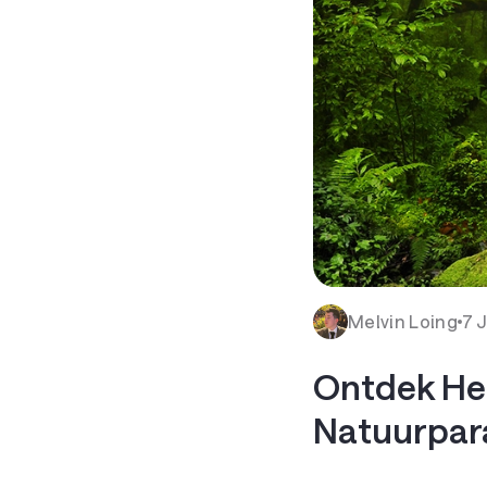
Melvin Loing
7 
Ontdek He
Natuurpara