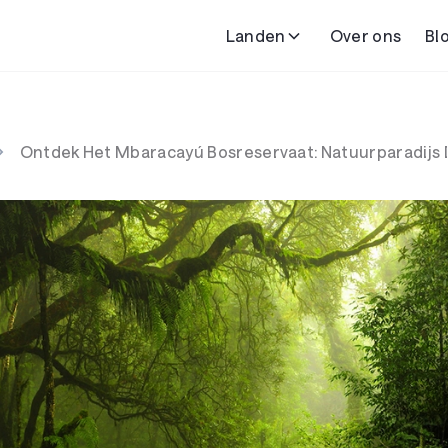
Landen
Over ons
Bl
Ontdek Het Mbaracayú Bosreservaat: Natuurparadijs 