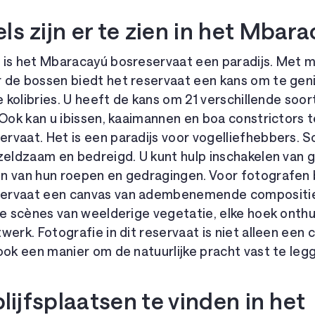
ls zijn er te zien in het Mbar
 is het Mbaracayú bosreservaat een paradijs. Met 
 de bossen biedt het reservaat een kans om te genie
ke kolibries. U heeft de kans om 21 verschillende so
 Ook kan u ibissen, kaaimannen en boa constrictors
rvaat. Het is een paradijs voor vogelliefhebbers.
zeldzaam en bedreigd. U kunt hulp inschakelen van g
n van hun roepen en gedragingen. Voor fotografen 
ervaat een canvas van adembenemende composities.
de scènes van weelderige vegetatie, elke hoek onth
werk. Fotografie in dit reservaat is niet alleen een 
ook een manier om de natuurlijke pracht vast te leg
blijfsplaatsen te vinden in het