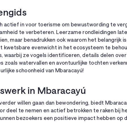
engids
h actief in voor toerisme om bewustwording te ver
amheid te verbeteren. Leerzame rondleidingen laten
zien, maar benadrukken ook waarom het belangrijk is
 kwetsbare evenwicht in het ecosysteem te behoud
, waarbij ze vogels identificeren, details delen over
es zoals watervallen en avontuurlijke tochten verke
uurlijke schoonheid van Mbaracayú!
erswerk in Mbaracayú
erder willen gaan dan bewondering, biedt Mbaracayú
or deel te nemen en actief betrokken te raken bij 
kunnen bezoekers een positieve impact hebben op 