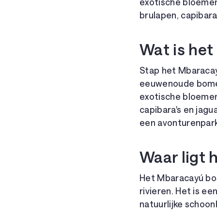
exotische bloemen
brulapen, capibara
Wat is he
Stap het Mbaracay
eeuwenoude bomen
exotische bloemen
capibara's en jagu
een avonturenpark
Waar ligt
Het Mbaracayú bos
rivieren. Het is e
natuurlijke schoonh