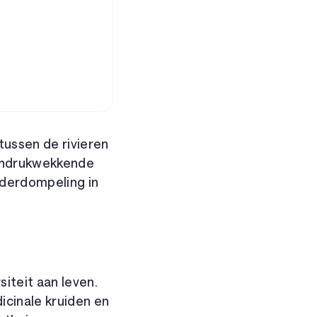
ussen de rivieren
 indrukwekkende
nderdompeling in
teit aan leven.
cinale kruiden en