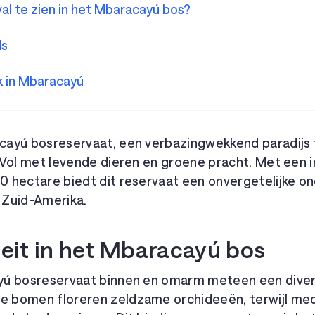
val te zien in het Mbaracayú bos?
ds
rk in Mbaracayú
ayú bosreservaat, een verbazingwekkend paradijs t
 Vol met levende dieren en groene pracht. Met een
 hectare biedt dit reservaat een onvergetelijke o
n Zuid-Amerika.
teit in het Mbaracayú bos
ú bosreservaat binnen en omarm meteen een diversi
bomen floreren zeldzame orchideeën, terwijl medi