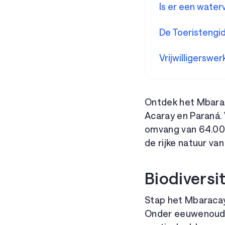
Is er een water
De Toeristengi
Vrijwilligerswe
Ontdek het Mbarac
Acaray en Paraná.
omvang van 64.000
de rijke natuur va
Biodiversi
Stap het Mbaracay
Onder eeuwenoude 