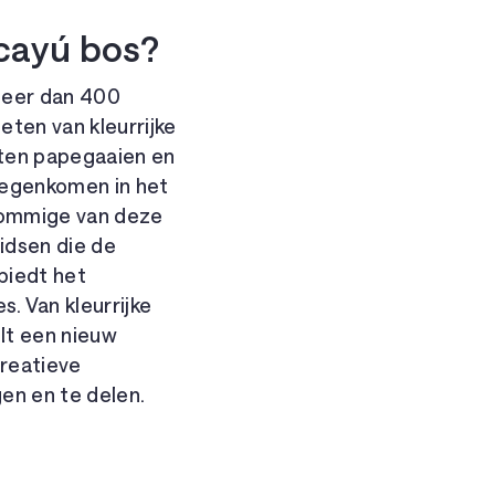
acayú bos?
meer dan 400
ten van kleurrijke
orten papegaaien en
 tegenkomen in het
 Sommige van deze
idsen die de
biedt het
 Van kleurrijke
ult een nieuw
creatieve
gen en te delen.