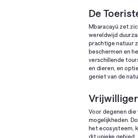
De Toerist
Mbaracayú zet zic
wereldwijd duurza
prachtige natuur 
beschermen en het
verschillende tours
en dieren, en opti
geniet van de nat
Vrijwillig
Voor degenen die v
mogelijkheden. Do
het ecosysteem, 
dit unieke gebied.