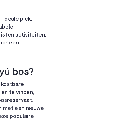
 ideale plek.
tabele
sten activiteiten.
voor een
ayú bos?
s kostbare
len te vinden,
bosreservaat.
en met een nieuwe
eze populaire