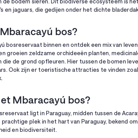
 de bodem sieren. Dit biodiverse ecosysteem is het
's en jaguars, die gedijen onder het dichte bladerdak
t Mbaracayú bos?
ú bosreservaat binnen en ontdek een mix van leven
 groeien zeldzame orchideeën planten, medicinale
 die de grond opfleuren. Hier tussen de bomen leve
ars. Ook zijn er toeristische attracties te vinden zoa
.
 het Mbaracayú bos?
reservaat ligt in Paraguay, midden tussen de Acara
en prachtige plek in het hart van Paraguay, bekend om
eid en biodiversiteit.